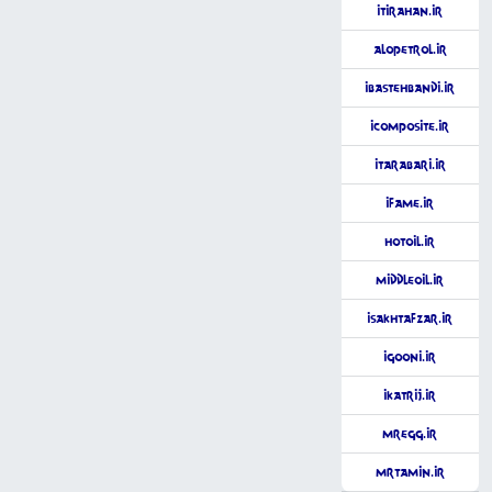
iTirahan.ir
AloPetrol.ir
iBastehbandi.ir
iComposite.ir
iTarabari.ir
iFame.ir
HotOil.ir
MiddleOil.ir
iSakhtAfzar.ir
iGooni.ir
iKatrij.ir
MrEgg.ir
MrTamin.ir