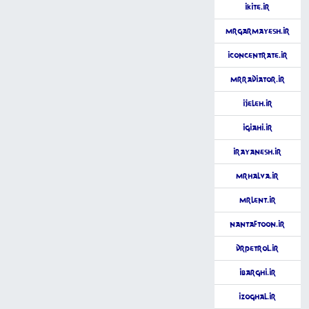
iKite.ir
MrGarmayesh.ir
iConcentrate.ir
MrRadiator.ir
iJeleh.ir
iGiahi.ir
iRayanesh.ir
MrHalva.ir
MrLent.ir
NanTaftoon.ir
DrPetrol.ir
iBarghi.ir
iZoghal.ir