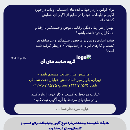
براى اولين بار در جهان، ايده هاى استثنايى و ناب در حوزه
آگهى و تبليغات، خود را در سايتهاى آگهى آى بنمايش
گذاشته اند!
بهتر از هر زمان ديگر، رقابتى موفق و چشمگير با رقبا و
همکاران خود داشته باشيد!
چشم اندازى روشن براى حضور چشمگير و بى سابقه ى
کسب و کارهاى ايرانى در سايتهاى آى درنظر گرفته شده
است!
۱۵ مرداد ۱۴۰۵
گروه سایت های آی
« ما شش هزار سایت هستیم باهم »
تهران، بلوار میرداماد، نبش خیابان نفت شمالی
09309038575
22273576
تلفن
واتساپ
عبارت مربوط به کسب و کار خود را وارد کنید
و در سایتهای مرتبط با آن، آگهی ثبت کنید:
جايگاه شايسته و منحصربفرد درج آگهى و تبليغات براى كسب و
كارهاى فعال در محدوده