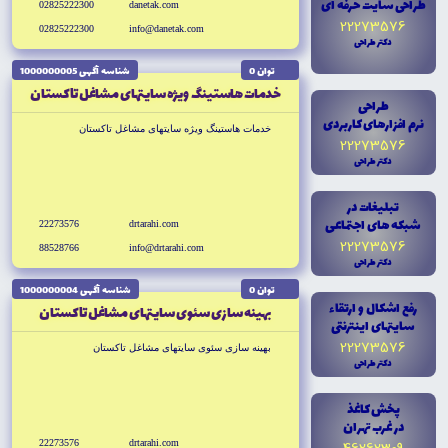
طراحى سايت حرفه اى
02825222300
danetak.com
22273576
02825222300
info@danetak.com
دکتر طراحى
توان 0
شناسه آگهى 1000000005
خدمات هاستينگ ويژه سايتهاى مشاغل تاكستان
طراحى
نرم افزارهاى کاربردى
خدمات هاستينگ ويژه سايتهاى مشاغل تاكستان
22273576
دکتر طراحى
تبليغات در
شبکه هاى اجتماعى
22273576
drtarahi.com
22273576
88528766
info@drtarahi.com
دکتر طراحى
توان 0
شناسه آگهى 1000000004
رفع اشکال و ارتقاء
بهينه سازى سئوى سايتهاى مشاغل تاكستان
سايتهاى اينترنتى
22273576
بهينه سازى سئوى سايتهاى مشاغل تاكستان
دکتر طراحى
پخش کاغذ
در غرب تهران
22273576
drtarahi.com