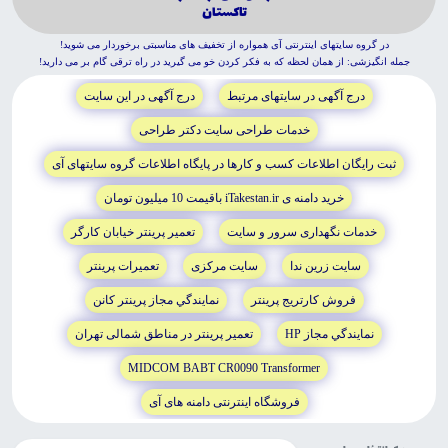
تاكستان
در گروه سايتهاى اينترنتى آى همواره از تخفيف هاى مناسبتى برخوردار مى شويد!
جمله انگيزشى: از همان لحظه که به فکر کردن خو مى گيريد در راه ترقى گام بر مى داريد!
درج آگهى در سايتهاى مرتبط
درج آگهى در اين سايت
خدمات طراحى سايت دکتر طراحى
ثبت رايگان اطلاعات کسب و کارها در پايگاه اطلاعات گروه سايتهاى آى
خريد دامنه ى iTakestan.ir باقيمت 10 ميليون تومان
خدمات نگهدارى سرور و سايت
تعمير پرينتر خيابان کارگر
سايت زرين ندا
سايت مرکزى
تعميرات پرينتر
فروش کارتريج پرينتر
نمايندگي مجاز پرينتر کانن
نمايندگي مجاز HP
تعمير پرينتر در مناطق شمالى تهران
MIDCOM BABT CR0090 Transformer
فروشگاه اينترنتى دامنه هاى آى