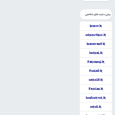
برخی سایت های شاخص
iPokht.ir
MrBoutique.ir
iNahavand.ir
iHerbal.ir
iFarhangi.ir
iFoolad.ir
MrKelid.ir
iFazelab.ir
iMailServer.ir
MrOil.ir