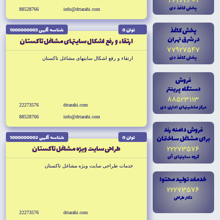
46262309
پخش کاغذ دى
88528766
info@drtarahi.com
پخش کاغذ
توان 0
شناسه آگهى 1000000003
در شرق تهران
ارتقاء و رفع اشکال سايتهاى مشاغل تاكستان
77927547
پخش کاغذ دى
ارتقاء و رفع اشکال سايتهاى مشاغل تاكستان
فروش
دستگاه پرينتر
88523113
22273576
drtarahi.com
مرکز ماشينهاى ادارى دى
88528766
info@drtarahi.com
فروش دامنه رند
براى مشاغل ساختمان
توان 0
شناسه آگهى 1000000002
طراحى سايت ويژه مشاغل تاكستان
22273576
گروه سايتهاى آى
خدمات طراحى سايت ويژه مشاغل تاكستان
خدمات توليد محتوا
22273576
دکتر طراحى
22273576
drtarahi.com