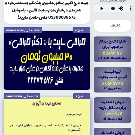
موزیک انتخابی سایت
جهت درج آگهی بمنظور حضوری چشمگیر و منحصربفرد و
همزمان در شش هزار سایت آگهی، با موبایل
09309038575 تماس حاصل نمایید!
تبلیغات
توان 4
شناسه آگهى 5666488044
شارژ کاتريج پرينتر
در جنوب تهران
55592157
مرکز ماشينهاى ادارى دى
تهيه ليست
آدرس کسب و کارها
88545775
مجتمع زرين ندا
توان 1
شناسه آگهى 1998612316
فروش دامنه رند
صنايع فردان آريان
براى مشاغل پارچه
22273576
توليد پريفرم
گروه سايتهاى آى
قزوين كيلومتر3 جاده تاكستان - قزوين، خيابان كيان شيمى
(گلدستون)
فروش دامنه رند