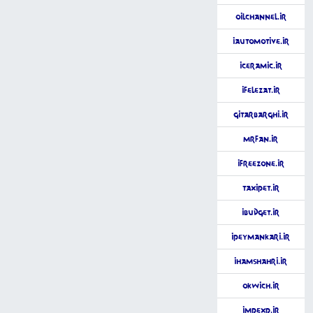
OilChannel.ir
iAutomotive.ir
iCeramic.ir
iFelezat.ir
GitarBarghi.ir
MrFan.ir
iFreeZone.ir
TaxiPet.ir
iBudget.ir
iPeymankari.ir
iHamshahri.ir
OKWich.ir
impExp.ir