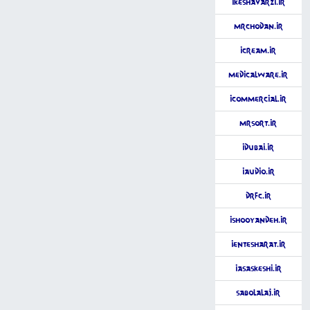
iKeshavarzi.ir
MrChodan.ir
iCream.ir
MedicalWare.ir
iCommercial.ir
MrSort.ir
iDubai.ir
iAudio.ir
DrFC.ir
iShooyandeh.ir
iEntesharat.ir
iAsaskeshi.ir
Sabolalaj.ir