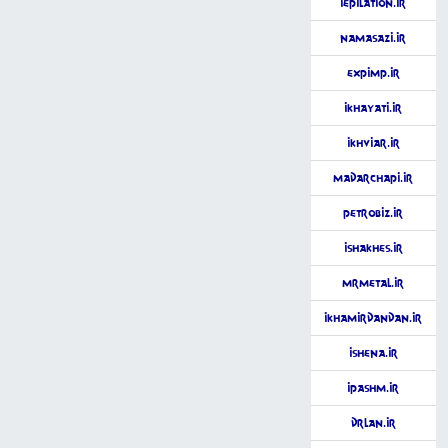
iEpilation.ir
NamaSazi.ir
ExpImp.ir
iKhayati.ir
iKhviar.ir
MadarChapi.ir
PetroBiz.ir
iShakhes.ir
MrMetal.ir
iKhamirDandan.ir
iShena.ir
iPashm.ir
DrLan.ir