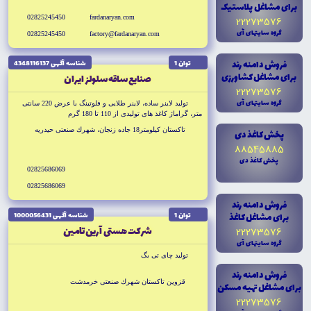
براى مشاغل پلاستيک
02825245450
fardanaryan.com
22273576
گروه سايتهاى آى
02825245450
factory@fardanaryan.com
فروش دامنه رند
توان 1
شناسه آگهى 4348116137
براى مشاغل کشاورزى
صنايع ساقه سلولز ايران
22273576
گروه سايتهاى آى
توليد لاينر ساده، لاينر طلايى و فلوتينگ با عرض 220 سانتى
متر، گراماژ كاغذ هاى توليدى از 110 تا 180 گرم
تاكستان كيلومتر18 جاده زنجان، شهرك صنعتى حيدريه
پخش کاغذ دى
88545885
پخش کاغذ دى
02825686069
02825686069
فروش دامنه رند
براى مشاغل کاغذ
توان 1
شناسه آگهى 1000056431
شركت هستى آرين تامين
22273576
گروه سايتهاى آى
توليد چاى تى بگ
فروش دامنه رند
قزوين تاكستان شهرك صنعتى خرمدشت
براى مشاغل تهيه مسکن
22273576