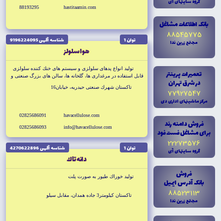
گروه سايتهاى آى
88193295
hastitaamin.com
بانک اطلاعات مشاغل
88545775
توان 1
شناسه آگهى 9196224095
مجتمع زرين ندا
هوا سلولز
توليد انواع پدهاى سلولزى و سيستم هاى خنك كننده سلولزى
تعميرات پرينتر
قابل استفاده در مرغدارى ها، گلخانه ها، سالن هاى بزرگ صنعتى و
در شرق تهران
كولرهاى آبى خانگي
تاكستان شهرك صنعتى حيدريه، خيابان16
77927547
مرکز ماشينهاى ادارى دى
02825686091
havacellulose.com
فروش دامنه رند
02825686093
info@havacellulose.com
براى مشاغل فست فود
22273576
توان 1
شناسه آگهى 4270622896
گروه سايتهاى آى
دانه تاك
فروش
توليد خوراك طيور به صورت پلت
بانک آدرس ايميل
88523113
تاكستان كيلومتر3 جاده همدان، مقابل سيلو
مجتمع زرين ندا