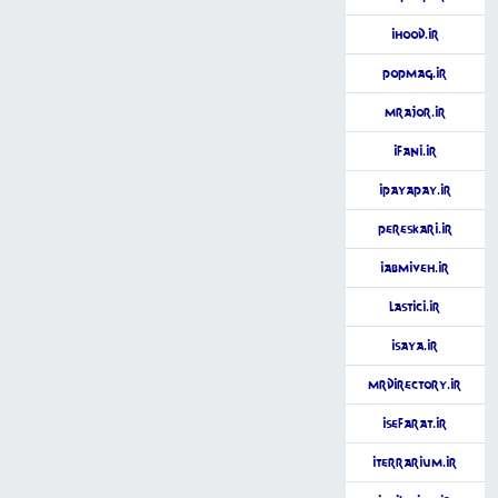
iHood.ir
PopMag.ir
MrAjor.ir
iFani.ir
iPayaPay.ir
Pereskari.ir
iAbmiveh.ir
Lastici.ir
iSaya.ir
MrDirectory.ir
iSefarat.ir
iTerrarium.ir