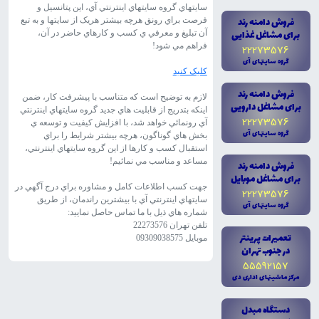
سايتهاي گروه سايتهاي اينترنتي آي، اين پتانسيل و
فروش دامنه رند
فرصت براي رونق هرچه بيشتر هريک از سايتها و به تبع
براى مشاغل غذايى
آن تبليغ و معرفي ي کسب و کارهاي حاضر در آن،
فراهم مي شود!
22273576
گروه سايتهاى آى
کليک کنيد
فروش دامنه رند
لازم به توضيح است که متناسب با پيشرفت کار، ضمن
براى مشاغل دارويى
اينکه بتدريج از قابليت هاي جديد گروه سايتهاي اينترنتي
22273576
آي رونمائي خواهد شد، با افزايش کيفيت و توسعه ي
گروه سايتهاى آى
بخش هاي گوناگون، هرچه بيشتر شرايط را براي
استقبال کسب و کارها از اين گروه سايتهاي اينترنتي،
مساعد و مناسب مي نمائيم!
فروش دامنه رند
براى مشاغل موبايل
جهت کسب اطلاعات کامل و مشاوره براي درج آگهي در
22273576
سايتهاي اينترنتي آي با بيشترين راندمان، از طريق
گروه سايتهاى آى
شماره هاي ذيل با ما تماس حاصل نماييد:
تلفن تهران 22273576
تعميرات پرينتر
موبايل 09309038575
در جنوب تهران
55592157
مرکز ماشينهاى ادارى دى
دستگاه مبدل