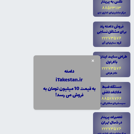
فکس به پرينتر
88523113
مرکز ماشينهاى ادارى دى
فروش دامنه رند
براى مشاغل نساجى
22273576
گروه سايتهاى آى
طراحى سايت اينترنتى
×
با لاراول
22273576
دامنه
دکتر طراحى
iTakestan.ir
دستگاه ضبط
به قیمت 10 میلیون تومان به
مکالمات تلفنى
فروش می رسد!
88528766
سيستمهاى مخابراتى دى
تعميرات پرينتر
در شمال تهران
22273576
مرکز ماشينهاى ادارى دى