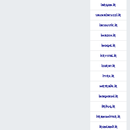
iArgon.ir
SaunaJacuzzi.ir
iAcoustic.ir
iMazeh.ir
iNoghl.ir
iCrystal.ir
iZorat.ir
iTyre.ir
MrTrade.ir
iNaghashi.ir
DrDug.ir
iTransmitter.ir
ironLand.ir