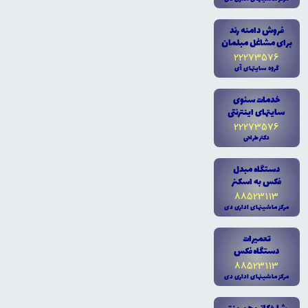
فروش دامنه رند
براى مشاغل مبلمان
22273576
گروه سايتهاى آى
خدمات سئوى
سايتهاى اينترنتى
22273576
دکتر طراحى
دستگاه مبدل
فکس به اسکنر
88523113
مرکز ماشينهاى ادارى دى
تعميرات
دستگاه فکس
88523113
مرکز ماشينهاى ادارى دى