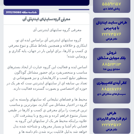
55592157
پخش کاغذ دى
شناسه مقاله 3111219080
معرفی گروه سایتهای اینترنتی آی
طراحى سايت اينترنتى
با وردپرس
معرفی گروه سایتهای اینترنتی آی
22273576
دکتر طراحى
گروه سايتهاي اينترنتي آي براساس ايده اي نو،
ابتکاري و خلاقانه و همچنين بلحاظ شکل و تنوع معرفي
ي کسب و کارها، براي اولين بار در جهان، پايه گذاري و
فروش
رونمايي شده!
بانک موبايل مشاغل
88523113
اساس ايده و فعاليت اين گروه عبارت از ايجاد بسترهاي
مجتمع زرين ندا
مناسب و منحصربفرد براي حضور مشاغل گوناگون
بمنظور تبليغ کسب و کارهايشان و نيز همپوشاني ي
کالر آيدى کامپيوترى
تعداد بي سابقه اي از سايتهاي اينترنتي ست که هر يک در
88528766
حوزه اي اختصاصي و بصورت گسترده فعاليت دارند.
سيستم هاى مخابراتى دى
محيط ها و فضاهاي تبليغاتي که سايتهاي وابسته به اين
گروه در اختيار مشاغل مي گذارند، موثرترين و مناسب
ترين فرصت را براي معرفي ي کسب و کارها در طيفي
طراحى
بسيار متنوع فراهم کرده و بتدريج و با پيشرفت کار،
نرم افزارهاى کاربردى
علاوه براينکه محيط هر يک از سايتهاي اين گروه به
22273576
فضايي نام آشنا و بسيار معروف و شناخته شده بدل
دکتر طراحى
خواهد شد بدليل قابليت برند شدن نام دامنه ها و