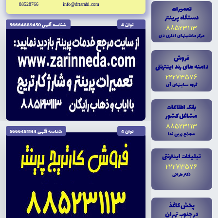
88528766
info@drtarahi.com
تعميرات
دستگاه پرينتر
توان 4
شناسه آگهى 56664889450
88523113
مرکز ماشينهاى ادارى دى
فروش
دامنه هاى رند اينترنتى
22273576
گروه سايتهاى آى
بانک اطلاعات
مشاغل کشور
88523113
توان 4
شناسه آگهى 5666481144
مجتمع زرين ندا
تبليغات اينترنتى
22273576
دکتر طراحى
تاریخ نگارش 1404/10/04
پخش کاغذ
در جنوب تهران